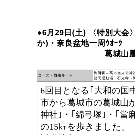
●6月29日(土) 〈特別大
か)・奈良盆地一周ｳｵｰｸ
葛城山麓から当
御所駅→葛木坐火雷神
コース・概略ルート
健民運動場→石光寺→阿