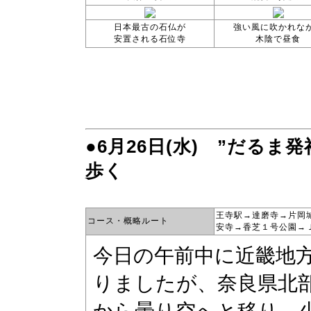
日本最古の石仏が
強い風に吹かれな
安置される石位寺
木陰で昼食
●6月26日(水) ”だる
歩く
王寺駅→達磨寺→片岡
コース・概略ルート
安寺→香芝１号公園→ＪＲ