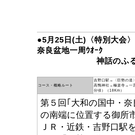
●5月25日(土)〈特別大
奈良盆地一周ｳｵｰｸ
神話のふるさと
吉野口駅→〈巨勢の道
コース・概略ルート
高鴨神社→極楽寺→一
分頃）（18Km）