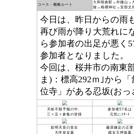
大和朝倉駅→外鎌山→
コース・概略ルート
陵→稚櫻神社→安部文珠院
天候不順予報の中、
参加者57名は
三々五々参集の皆様
元気にｽﾀｰﾄ
欽明天皇の皇女
藤原鎌足の正妻
大伴皇女墓
鏡女王押坂墓