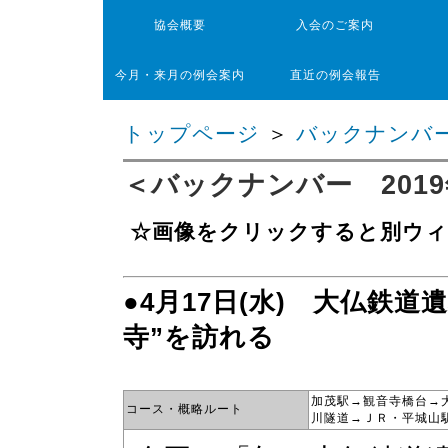
協会概要
入会のご案内
今月・来月の例会案内
直近の例会報告
トップページ
＞
バックナンバ
＜バックナンバー 2019
☆画像をクリックすると別ウィ
●4月17日(水) 大仏鉄
寺”を訪れる
加茂駅→観音寺橋台→
コース・概略ルート
川隧道→ＪＲ・平城山駅