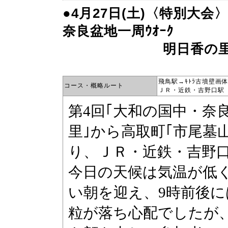
●4月27日(土)〈特別大
奈良盆地一周ｳｵｰｸ
明日香の里から
飛鳥駅→ｷﾄﾗ古墳壁画
コース・概略ルート
ＪＲ・近鉄・吉野口駅（