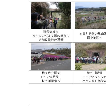
観音寺橋台
赤田川東側の里山
タイミングよく隣の橋台に
西小地区へ
大和路快速が通過
梅美台公園で
松谷川隧道
トイレ休憩後、
ここでスタッフ
松谷川隧道へ
三宅さんから解説