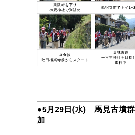
栗阪峠を下り
船宿寺前でトイレ
御歳神社で列詰め
葛城古道
昼食後
一言主神社を目指
吐田極楽寺前からスタート
進行中
●5月29日(水) 馬見古墳群
加