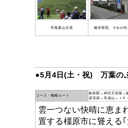
市尾墓山古墳
榎本医院、それが何
●5月4日(土・祝) 万葉
畝傍駅→神武天皇陵→
コース・概略ルート
原宮跡→耳成山→ＪＲ・