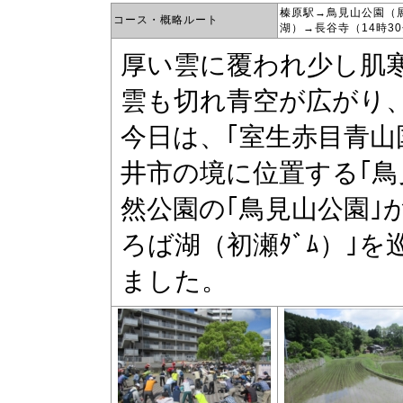
榛原駅→鳥見山公園（
コース・概略ルート
湖）→長谷寺（14時30