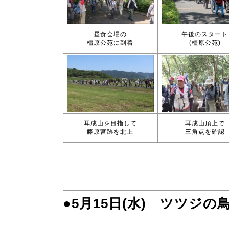
昼食会場の
午後のスタート
橿原公苑に到着
(橿原公苑)
耳成山を目指して
耳成山頂上で
藤原宮跡を北上
三角点を確認
●5月15日(水) ツツジ