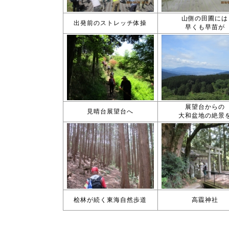
山側の田圃には
出発前のストレッチ体操
早くも早苗が
展望台からの
見晴台展望台へ
大和盆地の絶景
桧林が続く東海自然歩道
高龗神社