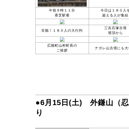
午前９時１１分
今日は１８０人
香芝駅着
超える人が集結
三吉石塚古墳
壮観！１８０人の大行列
墳頂から
広陵町山村町長の
ナガレ山古墳にも大
ご挨拶
●6月15日(土) 外鎌山
り