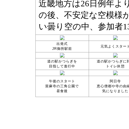
出発式
元気よくスター
JR御所駅前
道の駅かつらぎを
道の駅かつらぎに
目指して進行中
トイレ休憩
午後のスタート
阿日寺
當麻寺の三角公園で
恵心僧都や寺の由
昼食後
気になりました