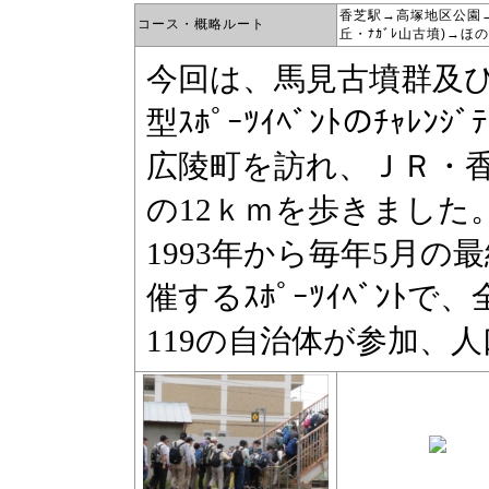
香芝駅→高塚地区公園
コース・概略ルート
丘・ﾅｶﾞﾚ山古墳)→ほ