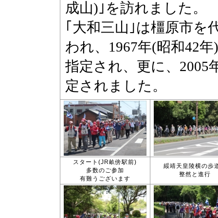
スタート(JR畝傍駅前)
綏靖天皇陵横の歩
多数のご参加
整然と進行
有難うございます