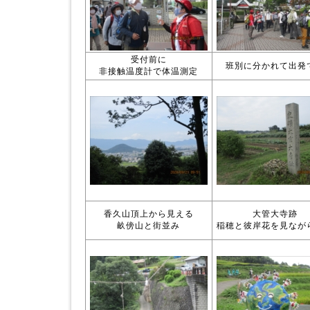
受付前に
班別に分かれて出発
非接触温度計で体温測定
香久山頂上から見える
大管大寺跡
畝傍山と街並み
稲穂と彼岸花を見なが