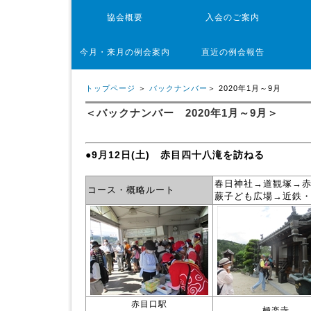
協会概要
入会のご案内
今月・来月の例会案内
直近の例会報告
トップページ
＞
バックナンバー
＞ 2020年1月～9月
＜バックナンバー 2020年1月～9月＞
●9月12日(土) 赤目四十八滝を訪ねる
春日神社→道観塚→赤
コース・概略ルート
蕨子ども広場→近鉄・
赤目口駅
極楽寺