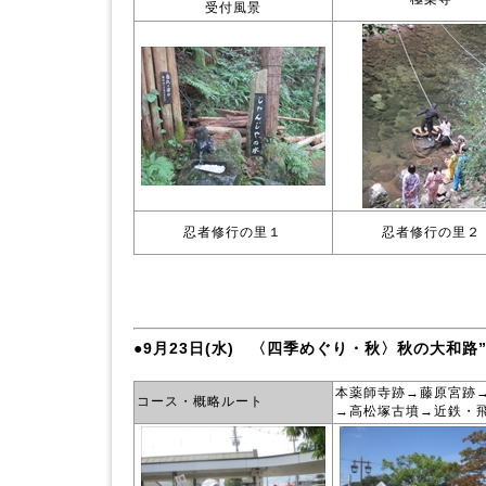
受付風景
忍者修行の里１
忍者修行の里２
●9月23日(水) 〈四季めぐり・秋〉秋の大和
本薬師寺跡→藤原宮跡
コース・概略ルート
→高松塚古墳→近鉄・飛