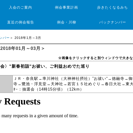
入会のご案内
例会事業計画
歩きたくなるみち
直近の例会報告
例会・川柳
バックナンバー
ンバー
＞ 2018年1月～3月
018年01月～03月＞
☆画像をクリックすると別ウィンドウで大きな
別大会〉”新春初詣”お祓い、ご利益おめでた巡り
ＪＲ・奈良駅→率川神社（大神神社摂社）”お祓い“→徳融寺→
寺→鷺池・浮見堂→天神社→若宮１５社めぐり→春日大社→東大
ﾀｰ：抽選会（14時15分頃）（12km）