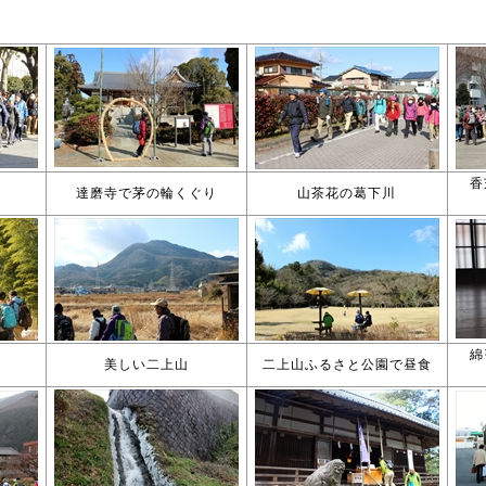
香
達磨寺で茅の輪くぐり
山茶花の葛下川
綿
て
美しい二上山
二上山ふるさと公園で昼食