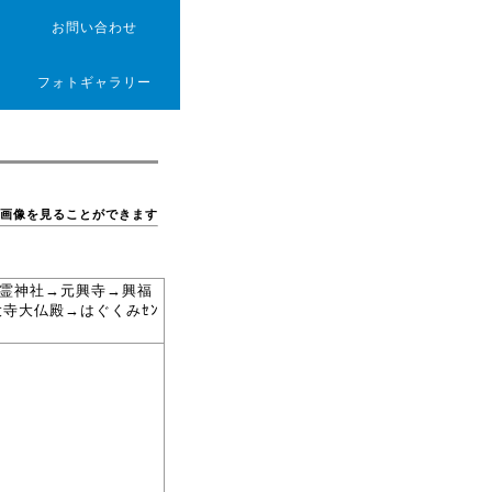
お問い合わせ
フォトギャラリー
画像を見ることができます
御霊神社→元興寺→興福
寺大仏殿→はぐくみｾﾝ