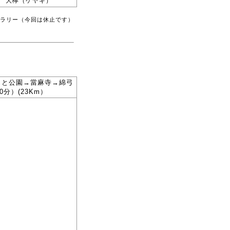
大欅（ケヤキ）
ラリー（今回は休止です）
さと公園→當麻寺→綿弓
分）(23Km）