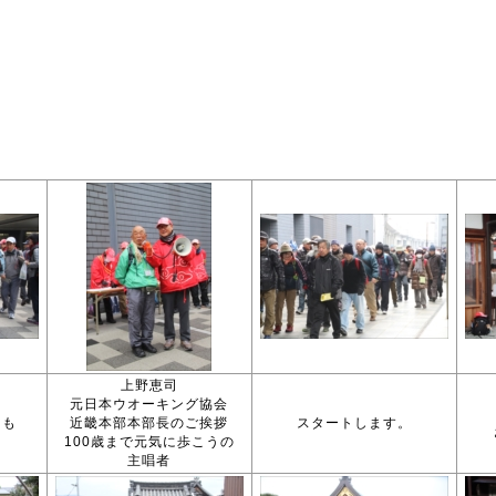
上野恵司
元日本ウオーキング協会
クも
近畿本部本部長のご挨拶
スタートします。
。
100歳まで元気に歩こうの
主唱者