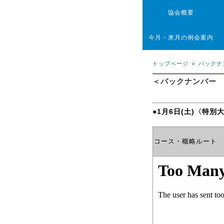
協会概要
今月・来月の例会案内
トップページ
＞
バックナ
＜バックナンバー 2
●1月6日(土)〈特
コース・概略ルート