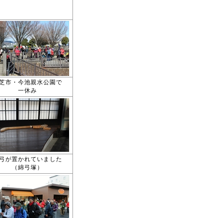
芝市・今池親水公園で
一休み
弓が置かれていました
（綿弓塚）