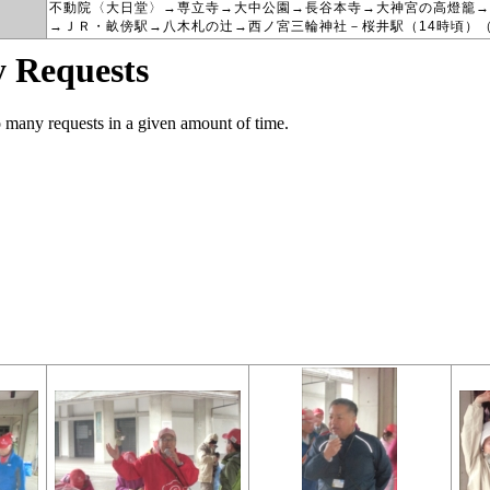
不動院〈大日堂〉→専立寺→大中公園→長谷本寺→大神宮の高燈籠→
→ＪＲ・畝傍駅→八木札の辻→西ノ宮三輪神社－桜井駅（14時頃）（