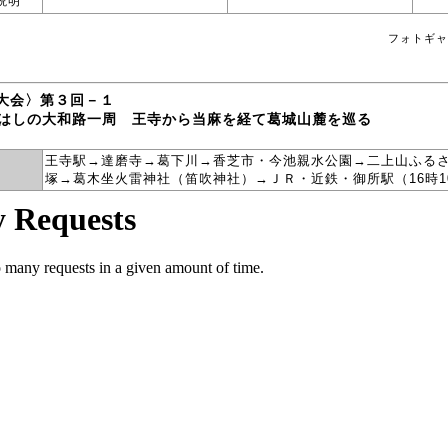
説明
フォトギャ
別大会〉第３回－１
路一周 王寺から当麻を経て葛城山麓を巡る
王寺駅→達磨寺→葛下川→香芝市・今池親水公園→二上山ふる
塚→葛木坐火雷神社（笛吹神社）→ＪＲ・近鉄・御所駅（16時10