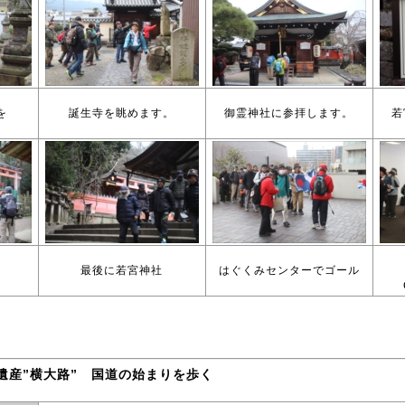
を
誕生寺を眺めます。
御霊神社に参拝します。
若
々
最後に若宮神社
はぐくみセンターでゴール
日本遺産”横大路” 国道の始まりを歩く