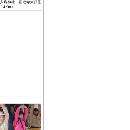
入鹿神社・正連寺大日堂
14Km）