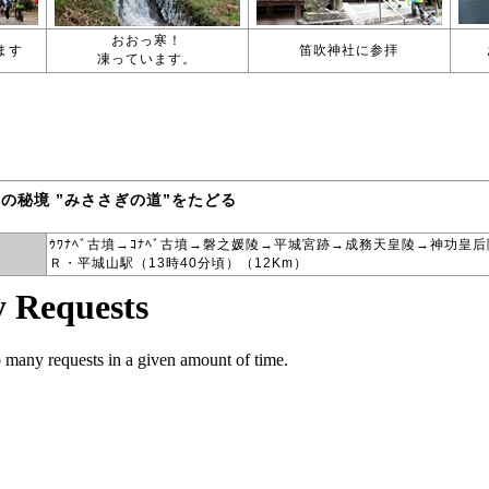
おおっ寒！
ます
笛吹神社に参拝
凍っています。
市の秘境 ”みささぎの道”をたどる
ｳﾜﾅﾍﾞ古墳→ｺﾅﾍﾞ古墳→磐之媛陵→平城宮跡→成務天皇陵→神功皇
Ｒ・平城山駅（13時40分頃）（12Km）