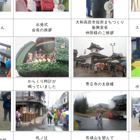
大和高田市役所まちづくり
出発式
さん
振興室長
ス
会長の挨拶
仲田様のご挨拶
からくり時計が
専立寺の太鼓楼
鳴っていました
ボ
札ノ辻
耳成山を望んで