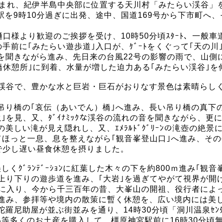
恵まれ、紀伊半島中央部に位置する天川村「みたらい渓谷」
前駅を9時10分過ぎに出発、途中、国道169号から下市町へ
口様より歓迎のご挨拶を受け、10時50分頃ｽﾀｰﾄ、一般車道
橋の手前に｢みたらい遊歩道｣入口が、ｹﾞｰﾄをくぐって｢天
聞きながら進み、先日来の台風22号の影響の雨で、山側に
橋休憩所｣に到着、水量が増した迫力ある｢みたらい渓谷｣を
た渓谷で、豊かな水と巨岩・巨石がおりなす景色は素晴らし
吊り橋の｢哀伝（あいでん）橋｣へ進み、長い吊り橋の真下
｣を見、又、ﾀﾞｲﾅﾐｯｸな渓谷の流れの音を聞きながら、
しい滝が見え隠れし、又、ｴﾒﾗﾙﾄﾞｸﾞﾘｰﾝの滝壺の絶
ほっと一息、息を整えながら｢観音峯登山口｣へ進み、その
処で少し遅い昼食休憩を摂りました。
くｸﾞﾗﾝﾃﾞｰｼｮﾝに紅葉した木々の下を約800ｍ進み｢観
上り下りの遊歩道を進み、｢大岩｣を過ぎてやがて視界が開
泉街に入り、今から千三百年の昔、大峯山の開祖、役行者に
へ進み、参拝等や境内の散策に暫く休憩を、広い境内には美
尼助屋が並ぶ街並みを通り、14時30分頃「洞川温泉ｾﾝﾀｰ
等多くのお土産を購入して、橿原神宮駅前に16時30分頃