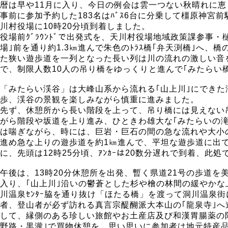
暦は早や11月に入り、今日の例会は雲一つない秋晴れに
事前に参加予約した183名はﾊﾞｽ6台に分乗して橿原神宮
川村役場に10時20分頃到着しました。
役場前ｸﾞﾗｳﾝﾄﾞで出発式を、天川村役場地域政策課参事・樋
場｣前を通り約1.3㎞進んで朱色のﾄﾗｽ橋｢弁天渕橋｣へ、
た狭い遊歩道を一列となった長い列は川の流れの激しい音を
で、制限人数10人の吊り橋をゆっくりと進んで｢みたらい
「みたらい渓谷」は大峰山系から流れる｢山上川｣にでき
歩、渓谷の景観を楽しみながら慎重に進みました。
先ず、休憩所から長い階段を上って、吊り橋には見えない
がら階段や坂道を上り進み、ひときわ雄大な｢みたらいの滝
は喘ぎながら、時には、巨岩・巨石の間の急な流れや大小の美
進め急な上りの遊歩道を約1㎞進んで、平坦な遊歩道に出て
に、先頭は12時25分頃、ｱﾝｶｰは20数分遅れで到着、此
午後は、13時20分休憩所を出発、暫く県道21号の歩道を美し
入り、｢山上川｣沿いの鬱蒼とした杉や檜の林間の緩やかな
川温泉ｾﾝﾀｰ脇を通り抜け「ほたる橋」を渡って洞川温
者、登山者が必ず訪れる真言宗醍醐派大本山の｢龍泉寺｣
して、縁側のある珍しい旅館やお土産店及び和漢胃腸薬の陀羅
野路・黒瀧｣で買物休憩を、思い思いに参加者は地元特産品