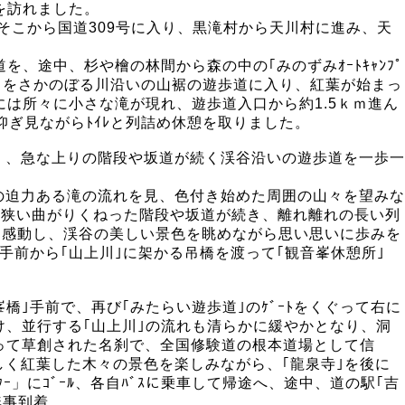
を訪れました。
、そこから国道309号に入り、黒滝村から天川村に進み、天
を、途中、杉や檜の林間から森の中の｢みのずみｵｰﾄｷｬﾝﾌﾟ
の川｣をさかのぼる川沿いの山裾の遊歩道に入り、紅葉が始まっ
は所々に小さな滝が現れ、遊歩道入口から約1.5ｋｍ進ん
仰ぎ見ながらﾄｲﾚと列詰め休憩を取りました。
く、急な上りの階段や坂道が続く渓谷沿いの遊歩道を一歩一
の迫力ある滝の流れを見、色付き始めた周囲の山々を望みな
更に狭い曲がりくねった階段や坂道が続き、離れ離れの長い列
景に感動し、渓谷の美しい景色を眺めながら思い思いに歩みを
手前から｢山上川｣に架かる吊橋を渡って｢観音峯休憩所｣
音峯橋｣手前で、再び｢みたらい遊歩道｣のｹﾞｰﾄをくぐって右に
け、並行する｢山上川｣の流れも清らかに緩やかとなり、洞
よって草創された名刹で、全国修験道の根本道場として信
しく紅葉した木々の景色を楽しみながら、｢龍泉寺｣を後に
」にｺﾞｰﾙ、各自ﾊﾞｽに乗車して帰途へ、途中、道の駅｢吉
無事到着。