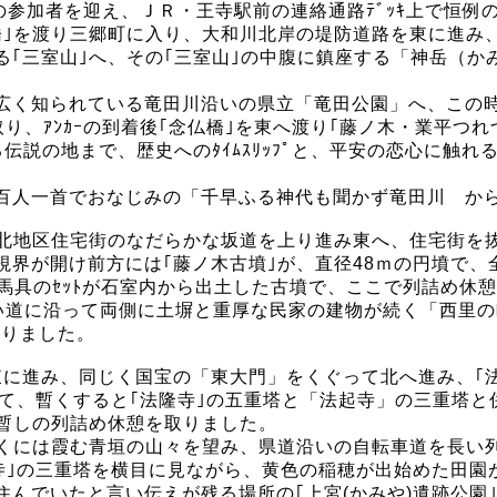
参加者を迎え、ＪＲ・王寺駅前の連絡通路ﾃﾞｯｷ上で恒例の出
橋｣を渡り三郷町に入り、大和川北岸の堤防道路を東に進み
る｢三室山｣へ、その｢三室山｣の中腹に鎮座する「神岳（
広く知られている竜田川沿いの県立「竜田公園」へ、この時
取り、ｱﾝｶｰの到着後｢念仏橋｣を東へ渡り｢藤ノ木・業平
説の地まで、歴史へのﾀｲﾑｽﾘｯﾌﾟと、平安の恋心に触れる
百人一首でおなじみの「千早ふる神代も聞かず竜田川 か
田北地区住宅街のなだらかな坂道を上り進み東へ、住宅街を
界が開け前方には｢藤ノ木古墳｣が、直径48ｍの円墳で、全
製馬具のｾｯﾄが石室内から出土した古墳で、ここで列詰め休
い道に沿って両側に土塀と重厚な民家の建物が続く「西里の
摂りました。
って東に進み、同じく国宝の「東大門」をくぐって北へ進み、
けて、暫くすると｢法隆寺｣の五重塔と「法起寺」の三重塔と
で暫しの列詰め休憩を取りました。
くには霞む青垣の山々を望み、県道沿いの自転車道を長い列
｣の三重塔を横目に見ながら、黄色の稲穂が出始めた田園が広
んでいたと言い伝えが残る場所の｢上宮(かみや)遺跡公園｣