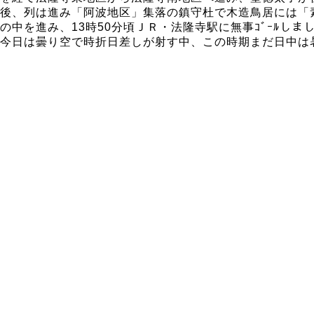
後、列は進み「阿波地区」集落の鎮守杜で木造鳥居には「素盞
の中を進み、13時50分頃ＪＲ・法隆寺駅に無事ｺﾞｰﾙしま
今日は曇り空で時折日差しが射す中、この時期まだ日中は暑