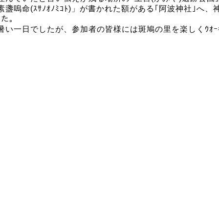
嗚命(ｽｻﾉｵﾉﾐｺﾄ)」が書かれた額がある｢阿波神社｣
した。
い一日でしたが、参加者の皆様には斑鳩の里を楽しくｳｵｰｷ