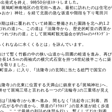
発式を終え、9時50分頃ｽﾀｰﾄしました。
、斑鳩町神南地区の住宅街へ進み、最初に訪れたのは住宅が
かみおか）神社」を経て北面の急な坂道や階段を下り竜田川
期は緑に覆われていて綺麗に整備された園路を北へ約1.2
つれづれの道｣へ、この道は『法隆寺から、歴史的町並の西里か
つれづれの道』として斑鳩町観光協会が約5㎞のﾊｲｷﾝｸﾞｺｰ
らくれなゐに水くくるとは」を詠んでいます。
抜けて暫く竹藪の中の狭い山道から田圃の畦道を進み、再び
長14.5ｍの両袖式の横穴式石室を持つ6世紀後半ごろに築
憩を取りました。
町並み」に入り、｢法隆寺｣の玄関に当たる総門で国宝の
｢法隆寺｣の北東に位置する天満山に鎮座する｢斑鳩神社｣へ、
併せて斑鳩三塔と言われる一つの｢法輪寺｣の三重塔が見え
は｢法輪寺｣から東へ進み、間もなく｢法起寺｣に到着、西
がる中の道から、県道の｢ﾄｳｶｴﾃﾞ｣の並木道が続く歩道
へ、ここで最後の列詰め休憩を行い、暫くしてｱﾝｶｰ到着