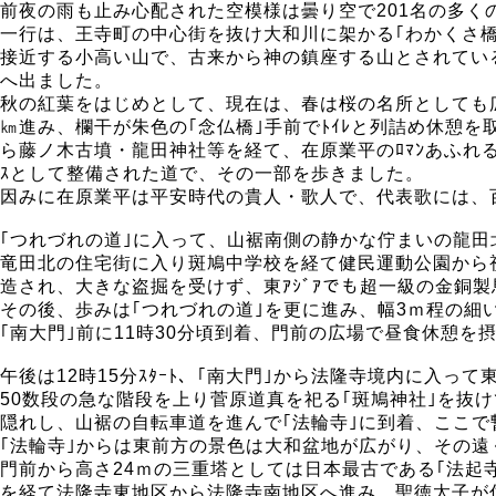
前夜の雨も止み心配された空模様は曇り空で201名の多くの
一行は、王寺町の中心街を抜け大和川に架かる｢わかくさ
接近する小高い山で、古来から神の鎮座する山とされてい
へ出ました。
秋の紅葉をはじめとして、現在は、春は桜の名所としても
㎞進み、欄干が朱色の｢念仏橋｣手前でﾄｲﾚと列詰め休憩を
ら藤ノ木古墳・龍田神社等を経て、在原業平のﾛﾏﾝあふれる伝
ｽとして整備された道で、その一部を歩きました。
因みに在原業平は平安時代の貴人・歌人で、代表歌には、
｢つれづれの道｣に入って、山裾南側の静かな佇まいの龍
竜田北の住宅街に入り斑鳩中学校を経て健民運動公園から視
造され、大きな盗掘を受けず、東ｱｼﾞｱでも超一級の金銅
その後、歩みは｢つれづれの道｣を更に進み、幅3ｍ程の細
｢南大門｣前に11時30分頃到着、門前の広場で昼食休憩を
午後は12時15分ｽﾀｰﾄ、｢南大門｣から法隆寺境内に入
50数段の急な階段を上り菅原道真を祀る｢斑鳩神社｣を抜
隠れし、山裾の自転車道を進んで｢法輪寺｣に到着、ここ
｢法輪寺｣からは東前方の景色は大和盆地が広がり、その遠
門前から高さ24ｍの三重塔としては日本最古である｢法起寺
を経て法隆寺東地区から法隆寺南地区へ進み、聖徳太子が住