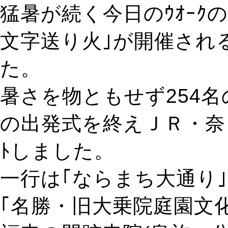
猛暑が続く今日のｳｵｰｸの
文字送り火｣が開催され
た。
暑さを物ともせず254
の出発式を終えＪＲ・奈良
ﾄしました。
一行は｢ならまち大通り
｢名勝・旧大乗院庭園文