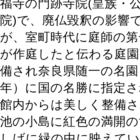
福寺の門跡寺院(皇族・
院)で、廃仏毀釈の影響
が、室町時代に庭師の第
が作庭したと伝わる庭園
備され奈良県随一の名園と
年）に国の名勝に指定さ
館内からは美しく整備さ
池の小島に紅色の満開のｻ
しげに緑の中に映えて