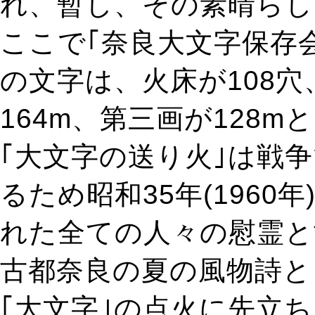
れ、暫し、その素晴らし
ここで｢奈良大文字保存
の文字は、火床が108穴
164m、第三画が128
｢大文字の送り火｣は戦
るため昭和35年(196
れた全ての人々の慰霊と
古都奈良の夏の風物詩と
｢大文字｣の点火に先立