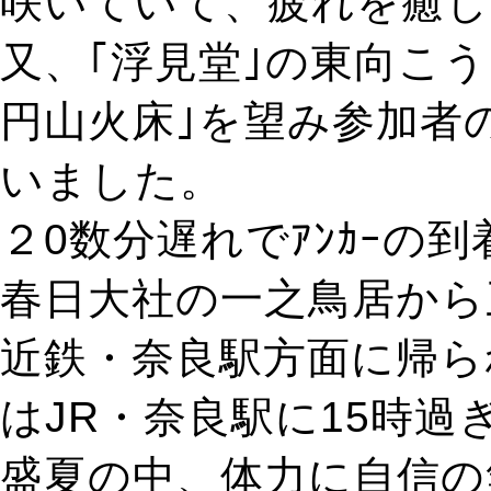
咲いていて、疲れを癒し
又、｢浮見堂｣の東向こ
円山火床｣を望み参加者
いました。
２0数分遅れでｱﾝｶｰの
春日大社の一之鳥居から
近鉄・奈良駅方面に帰ら
はJR・奈良駅に15時過
盛夏の中、体力に自信の