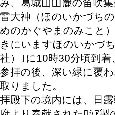
み、葛城山山麓の笛吹集
雷大神（ほのいかづちの
めのかぐやまのみこと）
きにいますほのいかづち
社）｣に10時30分頃到
参拝の後、深い緑に覆わ
取りました。
拝殿下の境内には、日露
府より奉献されたﾛｼｱ