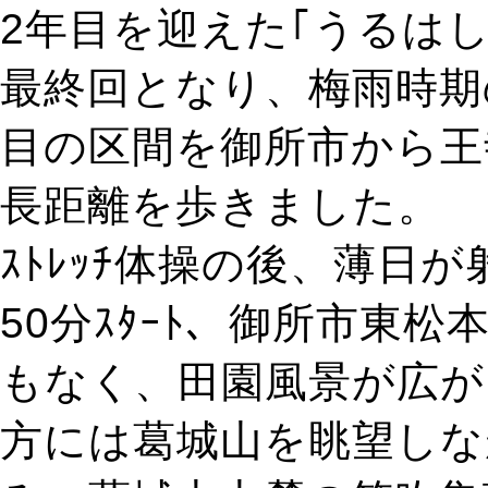
2年目を迎えた｢うるはし
最終回となり、梅雨時期
目の区間を御所市から王寺
長距離を歩きました。
ｽﾄﾚｯﾁ体操の後、薄日
50分ｽﾀｰﾄ、御所市東
もなく、田園風景が広が
方には葛城山を眺望しな