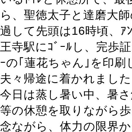
ら、聖徳太子と達磨大師
過して先頭は16時頃、ｱ
王寺駅にｺﾞｰﾙし、完歩証明
ｰの｢蓮花ちゃん｣を印刷
夫々帰途に着かれました
今日は蒸し暑い中、暑さ
等の休憩を取りながら歩
念ながら、体力の限界か