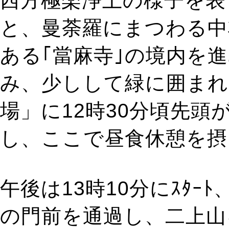
西方極楽浄土の様子を表
と、曼荼羅にまつわる中
ある｢當麻寺｣の境内を
み、少しして緑に囲まれ
場」に12時30分頃先頭が
し、ここで昼食休憩を摂
午後は13時10分にｽﾀｰ
の門前を通過し、二上山