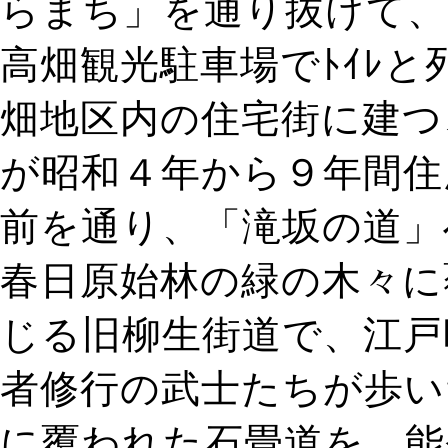
らまち」を通り抜けて、
高畑観光駐車場でﾄｲﾚ
畑地区内の住宅街に建つ
が昭和４年から９年間住
前を通り、「滝坂の道」
春日原始林の緑の木々に
じる旧柳生街道で、江戸
者修行の武士たちが歩い
に覆われた石畳道を、能