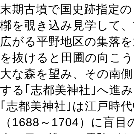
末期古墳で国史跡指定の
槨を覗き込み見学して、
広がる平野地区の集落を通
を抜けると田圃の向こうに
大な森を望み、その南側
する｢志都美神社｣へ進
｢志都美神社｣は江戸時
（1688～1704）に