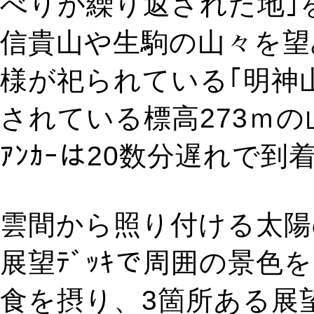
べりが繰り返された地｣
信貴山や生駒の山々を望
様が祀られている｢明神山
されている標高273ｍの
ｱﾝｶｰは20数分遅れで
雲間から照り付ける太陽の
展望ﾃﾞｯｷで周囲の景
食を摂り、3箇所ある展望