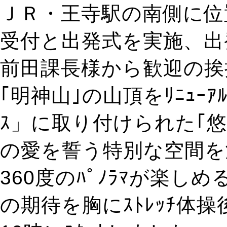
ＪＲ・王寺駅の南側に位
受付と出発式を実施、出
前田課長様から歓迎の挨
｢明神山｣の山頂をﾘﾆｭｰｱ
ｽ」に取り付けられた｢
の愛を誓う特別な空間を
360度のﾊﾟﾉﾗﾏが楽
の期待を胸にｽﾄﾚｯﾁ体