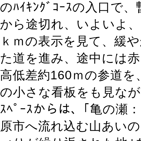
のﾊｲｷﾝｸﾞｺｰｽの入口
から途切れ、いよいよ、｢
ｋｍの表示を見て、緩や
た道を進み、途中には赤
高低差約160ｍの参道を
の小さな看板をも見なが
ｽﾍﾟｰｽからは、｢亀の
原市へ流れ込む山あいの