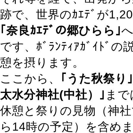
跡で、世界のｶｴﾃﾞが1,2
｢奈良ｶｴﾃﾞの郷ひらら｣
へ
です、ﾎﾞﾗﾝﾃｨｱｶﾞｲ
憩を摂ります。
ここから、
｢うた秋祭り
太水分神社(中社）｣
まで
休憩と祭りの見物（神社
ら14時の予定）を含め