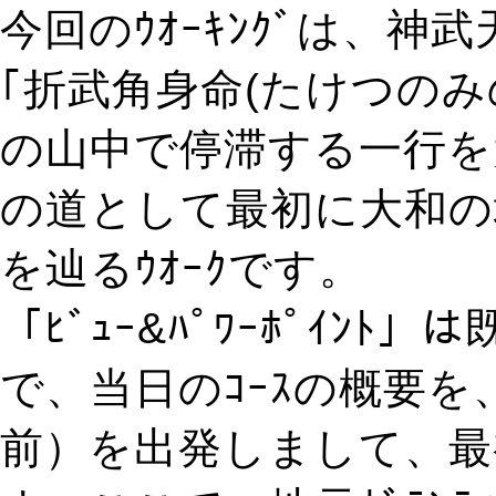
今回のｳｵｰｷﾝｸﾞは、
｢折武角身命(たけつの
の山中で停滞する一行を
の道として最初に大和の
を辿るｳｵｰｸです。
「ﾋﾞｭｰ&ﾊﾟﾜｰﾎﾟｲﾝ
で、当日のｺｰｽの概要
前）を出発しまして、最