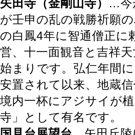
矢田寺（金剛山寺）
…今
が壬申の乱の戦勝祈願の
の白鳳4年に智通僧正に
営、十一面観音と吉祥天
始まりです。弘仁年間に
安置されて以来、地蔵信
境内一杯にアジサイが植
寺」として有名です。
国見台展望台
…矢田丘陵