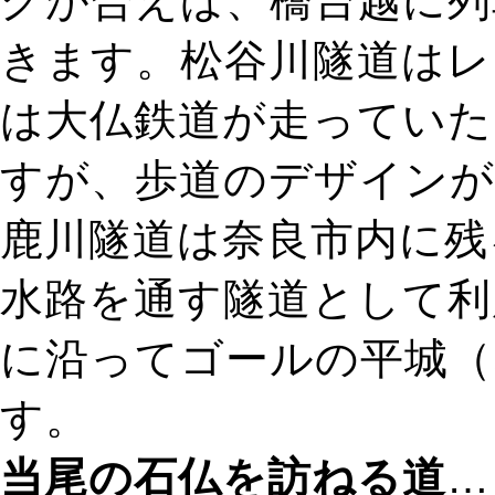
グが合えば、橋台越に列
きます。松谷川隧道はレ
は大仏鉄道が走っていた
すが、歩道のデザインが
鹿川隧道は奈良市内に残
水路を通す隧道として利
に沿ってゴールの平城（
す。
当尾の石仏を訪ねる道
…