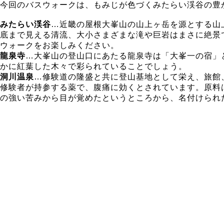
今回のバスウォークは、もみじが色づくみたらい渓谷の豊
みたらい渓谷
…近畿の屋根大峯山の山上ヶ岳を源とする山
底まで見える清流、大小さまざまな滝や巨岩はまさに絶景
ウォークをお楽しみください。
龍泉寺
…大峯山の登山口にあたる龍泉寺は「大峯一の宿」
かに紅葉した木々で彩られていることでしょう。
洞川温泉
…修験道の隆盛と共に登山基地として栄え、旅館
修験者が持参する薬で、腹痛に効くとされています。原料
の強い苦みから目が覚めたというところから、名付けられ