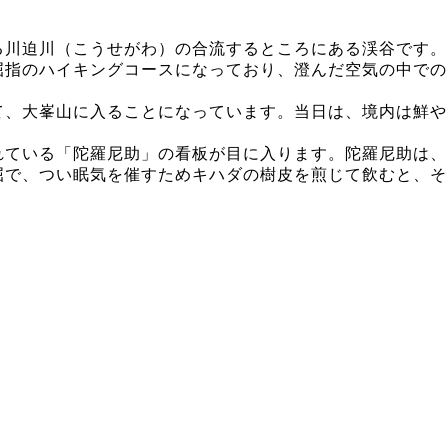
る川迫川（こうせがわ）の合流するところにある渓谷です。
屈指のハイキングコースになっており、澄んだ空気の中での
て、大峯山に入ることになっています。当日は、境内は鮮や
れている「陀羅尼助」の看板が目に入ります。陀羅尼助は、
屈で、つい眠気を催すためキハダの樹皮を煎じて飲むと、そ