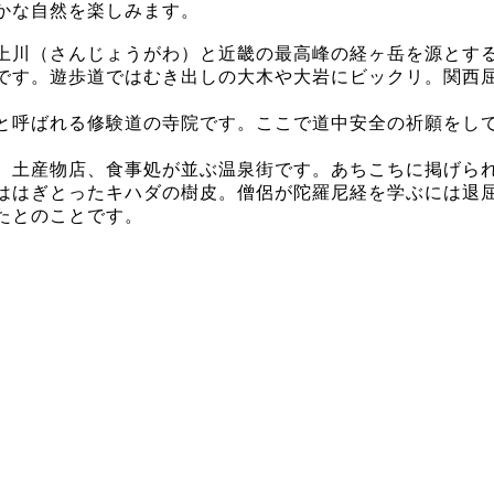
かな自然を楽しみます。
上川（さんじょうがわ）と近畿の最高峰の経ヶ岳を源とす
です。遊歩道ではむき出しの大木や大岩にビックリ。関西
と呼ばれる修験道の寺院です。ここで道中安全の祈願をし
、土産物店、食事処が並ぶ温泉街です。あちこちに掲げら
ははぎとったキハダの樹皮。僧侶が陀羅尼経を学ぶには退
たとのことです。