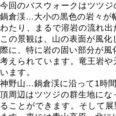
今回のバスウォークはツツジ
鍋倉渓…大小の黒色の岩々が幅
わたり、まるで溶岩の流れ出
この景観は、山の表面が風化
際に、特に岩の固い部分が風
考えられています。竜王岩や
います。
神野山…鍋倉渓に沿って1時
頂周辺はツツジの群生地にな
ることができます。そして展